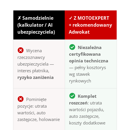
✗ Samodzielnie
✓ Z MOTOEXPERT
(kalkulator / AI
+ rekomendowany
ubezpieczyciela)
Adwokat
Niezależna
Wycena
certyfikowana
rzeczoznawcy
opinia techniczna
ubezpieczyciela —
— pełny kosztorys
interes płatnika,
wg stawek
ryzyko zaniżenia
rynkowych
Komplet
Pominięte
roszczeń
: utrata
pozycje: utrata
wartości pojazdu,
wartości, auto
auto zastępcze,
zastępcze, holowanie
koszty dodatkowe