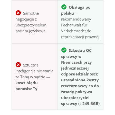
Obsługa po
Samotne
polsku
+
negocjacje z
rekomendowany
ubezpieczycielem,
Fachanwalt für
bariera językowa
Verkehrsrecht do
reprezentacji prawnej
Szkoda z OC
sprawcy w
Niemczech przy
Sztuczna
jednoznacznej
inteligencja nie stanie
odpowiedzialności:
za Tobą w sądzie —
uzasadnione koszty
koszt błędu
rzeczoznawcy co do
ponosisz Ty
zasady pokrywa
ubezpieczyciel
sprawcy (§ 249 BGB)