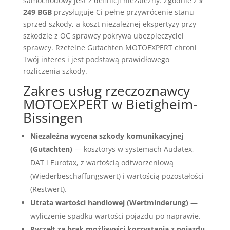
samochodowy jest z definicji niezależny. Zgodnie z
§
249 BGB
przysługuje Ci pełne przywrócenie stanu
sprzed szkody, a koszt niezależnej ekspertyzy przy
szkodzie z OC sprawcy pokrywa ubezpieczyciel
sprawcy. Rzetelne Gutachten MOTOEXPERT chroni
Twój interes i jest podstawą prawidłowego
rozliczenia szkody.
Zakres usług rzeczoznawcy
MOTOEXPERT w Bietigheim-
Bissingen
Niezależna wycena szkody komunikacyjnej
(Gutachten)
— kosztorys w systemach Audatex,
DAT i Eurotax, z wartością odtworzeniową
(Wiederbeschaffungswert) i wartością pozostałości
(Restwert).
Utrata wartości handlowej (Wertminderung)
—
wyliczenie spadku wartości pojazdu po naprawie.
Ryczałt za brak możliwości korzystania z pojazdu