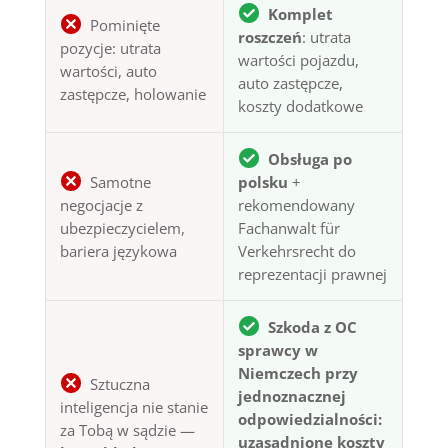
Komplet
Pominięte
roszczeń
: utrata
pozycje: utrata
wartości pojazdu,
wartości, auto
auto zastępcze,
zastępcze, holowanie
koszty dodatkowe
Obsługa po
Samotne
polsku
+
negocjacje z
rekomendowany
ubezpieczycielem,
Fachanwalt für
bariera językowa
Verkehrsrecht do
reprezentacji prawnej
Szkoda z OC
sprawcy w
Niemczech przy
Sztuczna
jednoznacznej
inteligencja nie stanie
odpowiedzialności:
za Tobą w sądzie —
uzasadnione koszty