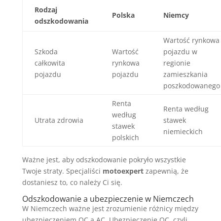
Rodzaj
Polska
Niemcy
odszkodowania
Wartość rynkowa
Szkoda
Wartość
pojazdu w
całkowita
rynkowa
regionie
pojazdu
pojazdu
zamieszkania
poszkodowanego
Renta
Renta według
według
Utrata zdrowia
stawek
stawek
niemieckich
polskich
Ważne jest, aby odszkodowanie pokryło wszystkie
Twoje straty. Specjaliści
motoexpert
zapewnią, że
dostaniesz to, co należy Ci się.
Odszkodowanie a ubezpieczenie w Niemczech
W Niemczech ważne jest zrozumienie różnicy między
ubezpieczeniem OC a AC. Ubezpieczenie OC, czyli