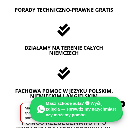
PORADY TECHNICZNO-PRAWNE GRATIS

DZIAŁAMY NA TERENIE CAŁYCH
NIEMCZECH

FACHOWA POMOC W JEZYKU POLSKIM,
NIEMIECKIM I ANGIELSKIM
Masz szkodę auta? 📷 Wyślij
×
Masz szkodę auta? Wyślij zdjęcia —
zdjęcia — sprawdzimy natychmiast
sprawdzimy natychmiast, czy możemy
czy możemy pomóc
pomóc.
POMOC RZECZOZNAWCY PO