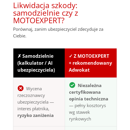
Likwidacja szkody:
samodzielnie czy z
MOTOEXPERT?
Porównaj, zanim ubezpieczyciel zdecyduje za
Ciebie.
✗ Samodzielnie
✓ Z MOTOEXPERT
(kalkulator / AI
+ rekomendowany
ubezpieczyciela)
Adwokat
Niezależna
Wycena
certyfikowana
rzeczoznawcy
opinia techniczna
ubezpieczyciela —
— pełny kosztorys
interes płatnika,
wg stawek
ryzyko zaniżenia
rynkowych