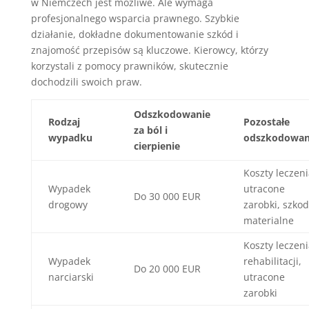
w Niemczech jest możliwe. Ale wymaga
profesjonalnego wsparcia prawnego. Szybkie
działanie, dokładne dokumentowanie szkód i
znajomość przepisów są kluczowe. Kierowcy, którzy
korzystali z pomocy prawników, skutecznie
dochodzili swoich praw.
Odszkodowanie
Rodzaj
Pozostałe
za ból i
wypadku
odszkodowan
cierpienie
Koszty leczeni
Wypadek
utracone
Do 30 000 EUR
drogowy
zarobki, szkod
materialne
Koszty leczeni
Wypadek
rehabilitacji,
Do 20 000 EUR
narciarski
utracone
zarobki