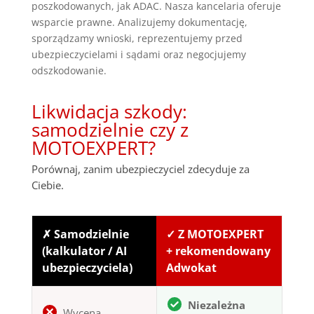
poszkodowanych, jak ADAC. Nasza kancelaria oferuje
wsparcie prawne. Analizujemy dokumentację,
sporządzamy wnioski, reprezentujemy przed
ubezpieczycielami i sądami oraz negocjujemy
odszkodowanie.
Likwidacja szkody:
samodzielnie czy z
MOTOEXPERT?
Porównaj, zanim ubezpieczyciel zdecyduje za
Ciebie.
✗ Samodzielnie
✓ Z MOTOEXPERT
(kalkulator / AI
+ rekomendowany
ubezpieczyciela)
Adwokat
Niezależna
Wycena