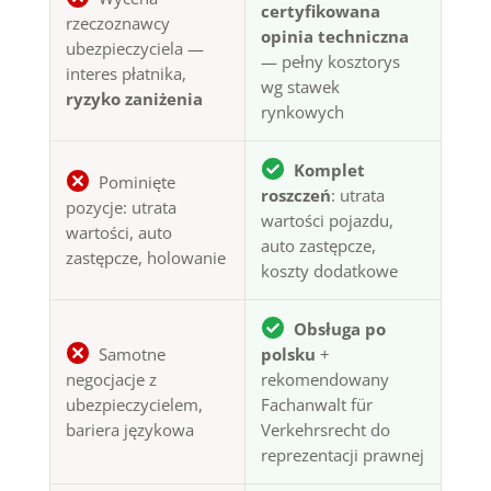
certyfikowana
rzeczoznawcy
opinia techniczna
ubezpieczyciela —
— pełny kosztorys
interes płatnika,
wg stawek
ryzyko zaniżenia
rynkowych
Komplet
Pominięte
roszczeń
: utrata
pozycje: utrata
wartości pojazdu,
wartości, auto
auto zastępcze,
zastępcze, holowanie
koszty dodatkowe
Obsługa po
Samotne
polsku
+
negocjacje z
rekomendowany
ubezpieczycielem,
Fachanwalt für
bariera językowa
Verkehrsrecht do
reprezentacji prawnej