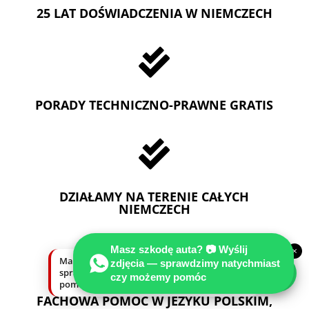
25 LAT DOŚWIADCZENIA W NIEMCZECH

PORADY TECHNICZNO-PRAWNE GRATIS

DZIAŁAMY NA TERENIE CAŁYCH
NIEMCZECH

Masz szkodę auta? 📷 Wyślij
×
Masz szkodę auta? Wyślij zdjęcia —
zdjęcia — sprawdzimy natychmiast
sprawdzimy natychmiast, czy możemy
czy możemy pomóc
pomóc.
FACHOWA POMOC W JEZYKU POLSKIM,