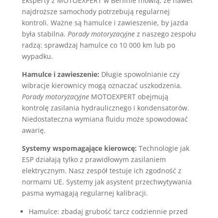
Eksperty z MOTOEXPERT w Berlinie mówią, że nawet
najdroższe samochody potrzebują regularnej
kontroli. Ważne są hamulce i zawieszenie, by jazda
była stabilna.
Porady motoryzacyjne
z naszego zespołu
radzą: sprawdzaj hamulce co 10 000 km lub po
wypadku.
Hamulce i zawieszenie:
Długie spowolnianie czy
wibracje kierownicy mogą oznaczać uszkodzenia.
Porady motoryzacyjne
MOTOEXPERT obejmują
kontrolę zasilania hydraulicznego i kondensatorów.
Niedostateczna wymiana fluidu może spowodować
awarię.
Systemy wspomagające kierowcę:
Technologie jak
ESP działają tylko z prawidłowym zasilaniem
elektrycznym. Nasz zespół testuje ich zgodność z
normami UE. Systemy jak asystent przechwytywania
pasma wymagają regularnej kalibracji.
Hamulce: zbadaj grubość tarcz codziennie przed