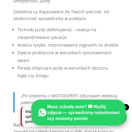
umiejętności jazdy.
Szkolenia są dopasowane do Twoich potrzeb. Ich
skuteczność sprawdzamy w praktyce.
Techniki jazdy defensywnej – reakcja na
niespodziewane sytuacje
Analiza ryzyka: rozpoznawanie zagrożeń na drodze
Zajęcia praktyczne w warunkach symulowanych
awarii
Porady dotyczące jazdy w warunkach deszczu,
mgły czy śniegu
„Po szkoleniu z MOTOEXPERT odczuwam większą
pewność w sytuacjach gęstej ruchu” – opinia
Masz szkodę auta? 📷 Wyślij
×
uczestnika z 2023 roku.
Masz szkodę auta? Wyślij zdjęcia —
zdjęcia — sprawdzimy natychmiast
sprawdzimy natychmiast, czy możemy
czy możemy pomóc
pomóc.
Badania pokazują, że uczestnicy naszych szkoleń
zmniejszają błędy kierowcze o 40%. Nasze kursy to: