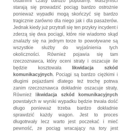
ostatnimi czasy bardzo popularny. Maszyniści
starają się prowadzić pociąg bardzo ostrożnie
ponieważ wypadki mogą skończyć się bardzo
tragicznie zarówno dla niego jak i dla pasażerów.
Jednak kiedy już przytrafi się ten przykry incydent i
zderzą się dwa pociągi, które nie wiadomo skąd
znalazły się na jednym torze to powoływane są
wszystkie służby do wyjaśnienia tych
okoliczności. Również pojawia się tam
rzeczoznawca, który oceni straty i oszacuje ile
będzie kosztowała
likwidacja szkód
komunikacyjnych
. Pociągi są bardzo ciężkimi i
długimi pojazdami dlatego też trochę potrwa
zanim rzeczoznawca dokładnie oszacuje straty.
Również l
ikwidacja szkód komunikacyjnych
powstałych w wyniki wypadku będzie trwała dość
długo ponieważ trzeba bardzo dokładnie
sprawdzić każdy wagon. Jest to proces
długotrwały lecz warto jest poczekać i mieć
pewność, ze pociąg wracający na tory jest