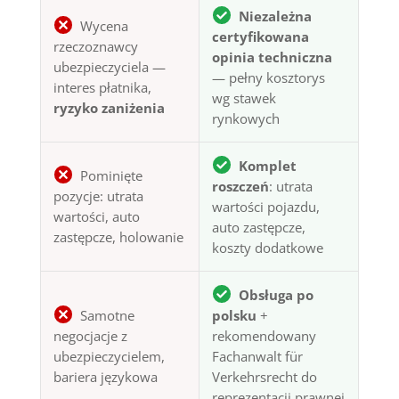
Niezależna
Wycena
certyfikowana
rzeczoznawcy
opinia techniczna
ubezpieczyciela —
— pełny kosztorys
interes płatnika,
wg stawek
ryzyko zaniżenia
rynkowych
Komplet
Pominięte
roszczeń
: utrata
pozycje: utrata
wartości pojazdu,
wartości, auto
auto zastępcze,
zastępcze, holowanie
koszty dodatkowe
Obsługa po
Samotne
polsku
+
negocjacje z
rekomendowany
ubezpieczycielem,
Fachanwalt für
bariera językowa
Verkehrsrecht do
reprezentacji prawnej