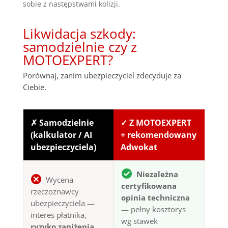
sobie z następstwami kolizji.
Likwidacja szkody:
samodzielnie czy z
MOTOEXPERT?
Porównaj, zanim ubezpieczyciel zdecyduje za
Ciebie.
✗ Samodzielnie
✓ Z MOTOEXPERT
(kalkulator / AI
+ rekomendowany
ubezpieczyciela)
Adwokat
Niezależna
Wycena
certyfikowana
rzeczoznawcy
opinia techniczna
ubezpieczyciela —
— pełny kosztorys
interes płatnika,
wg stawek
ryzyko zaniżenia