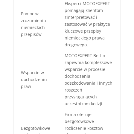
Eksperci MOTOEXPERT
pomagają klientom
Pomoc w
zinterpretować i
zrozumieniu
zastosować w praktyce
niemieckich
kluczowe przepisy
przepisów
niemieckiego prawa
drogowego.
MOTOEXPERT Berlin
zapewnia kompleksowe
wsparcie w procesie
Wsparcie w
dochodzenia
dochodzeniu
odszkodowania i innych
praw
roszczeń
przysługujących
uczestnikom kolizji.
Firma oferuje
bezgotówkowe
Bezgotówkowe
rozliczenie kosztów