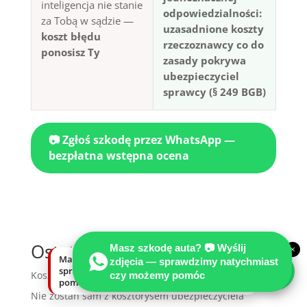
inteligencja nie stanie
odpowiedzialności:
za Tobą w sądzie —
uzasadnione koszty
koszt błędu
rzeczoznawcy co do
ponosisz Ty
zasady pokrywa
ubezpieczyciel
sprawcy (§ 249 BGB)
📷 Zgłoś szkodę przez WhatsApp —
bezpłatna wstępna ocena
Ostatnie wpisy
Masz szkodę auta? 📷 Wyślij
×
Masz szkodę auta? Wyślij zdjęcia —
zdjęcia — sprawdzimy natychmiast
sprawdzimy natychmiast, czy możemy
Koszt opinii to inwestycja w fakty techniczne
czy możemy pomóc
pomóc.
Nie zostań sam z kosztorysem ubezpieczyciela