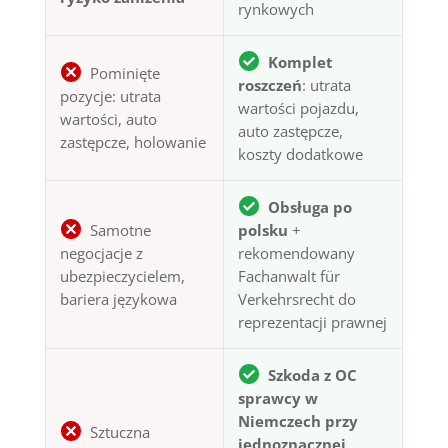
rynkowych
Komplet
Pominięte
roszczeń
: utrata
pozycje: utrata
wartości pojazdu,
wartości, auto
auto zastępcze,
zastępcze, holowanie
koszty dodatkowe
Obsługa po
Samotne
polsku
+
negocjacje z
rekomendowany
ubezpieczycielem,
Fachanwalt für
bariera językowa
Verkehrsrecht do
reprezentacji prawnej
Szkoda z OC
sprawcy w
Niemczech przy
Sztuczna
jednoznacznej