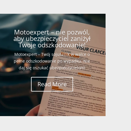
Motoexpert – nie pozwól,
aby ubezpieczyciel zaniżył
Twoje odszkodowanie!
Motoexpert – Twój sojusznik w walce o
pełne odszkodowanie po wypadku. Nie
daj się oszukać ubezpieczycielom!
Read More