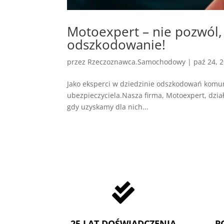
Motoexpert – nie pozwól, 
odszkodowanie!
przez
Rzeczoznawca.Samochodowy
|
paź 24, 
Jako eksperci w dziedzinie odszkodowań komun
ubezpieczyciela.Nasza firma, Motoexpert, dział
gdy uzyskamy dla nich...

25 LAT DOŚWIADCZENIA
P