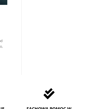
od
o,

IE
FACHOWA POMOC W