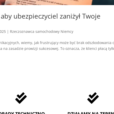
aby ubezpieczyciel zaniżył Twoje
2025
|
Rzeczoznawca samochodowy Niemcy
ikacyjnych, wiemy, jak frustrujący może być brak odszkodowania 
a na zasadzie prowizji sukcesowej. To oznacza, że klienci płacą tylk


ORADY TECHNICZNO-
DZIAŁAMY NA TEREN