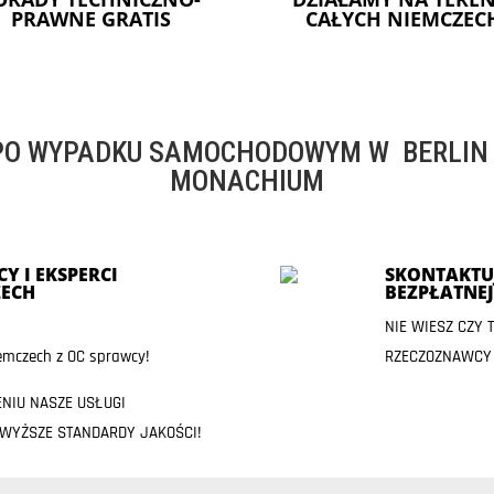
PRAWNE GRATIS
CAŁYCH NIEMCZEC
O WYPADKU SAMOCHODOWYM W BERLIN -
MONACHIUM
Y I EKSPERCI
SKONTAKTUJ
ECH
BEZPŁATNE
NIE WIESZ CZY
mczech z OC sprawcy!
RZECZOZNAWCY
ENIU NASZE USŁUGI
JWYŻSZE STANDARDY JAKOŚCI!