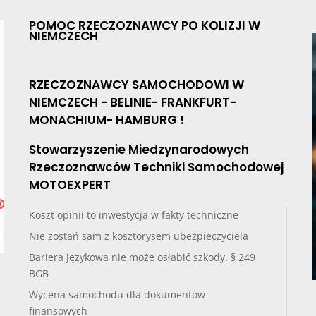
POMOC RZECZOZNAWCY PO KOLIZJI W
NIEMCZECH
RZECZOZNAWCY SAMOCHODOWI W
NIEMCZECH - BELINIE- FRANKFURT-
MONACHIUM- HAMBURG !
Stowarzyszenie Miedzynarodowych
Rzeczoznawców Techniki Samochodowej
MOTOEXPERT
Koszt opinii to inwestycja w fakty techniczne
Nie zostań sam z kosztorysem ubezpieczyciela
Bariera językowa nie może osłabić szkody. § 249
BGB
Wycena samochodu dla dokumentów
finansowych