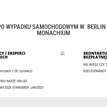
O WYPADKU SAMOCHODOWYM W BERLIN -
MONACHIUM
Y I EKSPERCI
SKONTAKTUJ
ECH
BEZPŁATNE
NIE WIESZ CZY
mczech z OC sprawcy!
RZECZOZNAWCY
ENIU NASZE USŁUGI
JWYŻSZE STANDARDY JAKOŚCI!