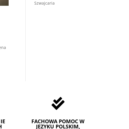
Szwajcaria
ena

IE
FACHOWA POMOC W
H
JEZYKU POLSKIM,