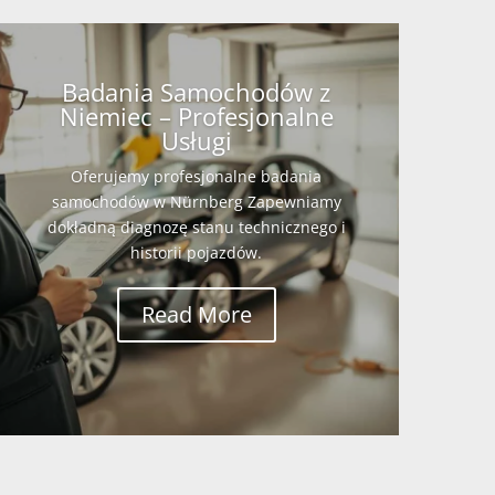
Badania Samochodów z
Niemiec – Profesjonalne
Usługi
Oferujemy profesjonalne badania
samochodów w Nürnberg Zapewniamy
dokładną diagnozę stanu technicznego i
historii pojazdów.
Read More