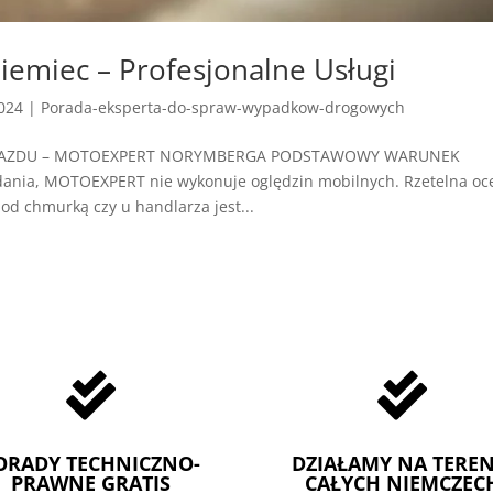
emiec – Profesjonalne Usługi
2024
|
Porada-eksperta-do-spraw-wypadkow-drogowych
OJAZDU – MOTOEXPERT NORYMBERGA PODSTAWOWY WARUNEK
dania, MOTOEXPERT nie wykonuje oględzin mobilnych. Rzetelna oc
d chmurką czy u handlarza jest...


ORADY TECHNICZNO-
DZIAŁAMY NA TEREN
PRAWNE GRATIS
CAŁYCH NIEMCZEC