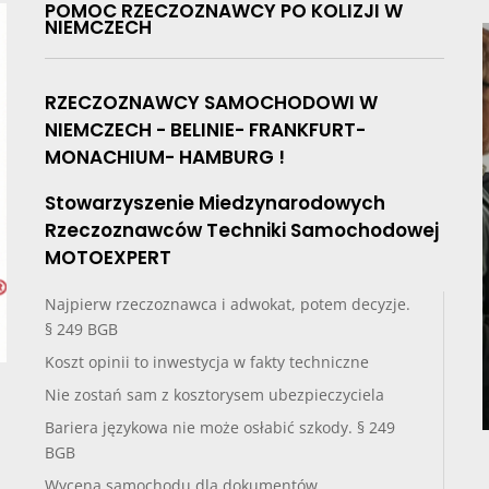
POMOC RZECZOZNAWCY PO KOLIZJI W
NIEMCZECH
RZECZOZNAWCY SAMOCHODOWI W
NIEMCZECH - BELINIE- FRANKFURT-
MONACHIUM- HAMBURG !
Stowarzyszenie Miedzynarodowych
Rzeczoznawców Techniki Samochodowej
MOTOEXPERT
Najpierw rzeczoznawca i adwokat, potem decyzje.
§ 249 BGB
Koszt opinii to inwestycja w fakty techniczne
Nie zostań sam z kosztorysem ubezpieczyciela
Bariera językowa nie może osłabić szkody. § 249
BGB
Wycena samochodu dla dokumentów