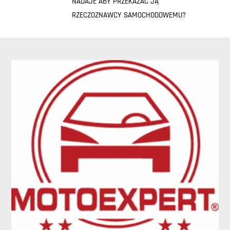
NADAJE ABY PRZEKAZAĆ JĄ
RZECZOZNAWCY SAMOCHODOWEMU?