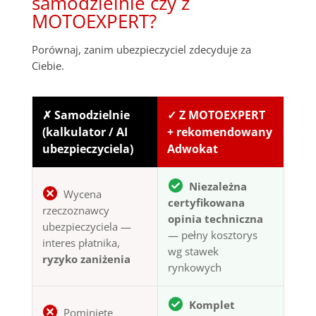
samodzielnie czy z
MOTOEXPERT?
Porównaj, zanim ubezpieczyciel zdecyduje za
Ciebie.
✗ Samodzielnie
✓ Z MOTOEXPERT
(kalkulator / AI
+ rekomendowany
ubezpieczyciela)
Adwokat
Niezależna
Wycena
certyfikowana
rzeczoznawcy
opinia techniczna
ubezpieczyciela —
— pełny kosztorys
interes płatnika,
wg stawek
ryzyko zaniżenia
rynkowych
Komplet
Pominięte