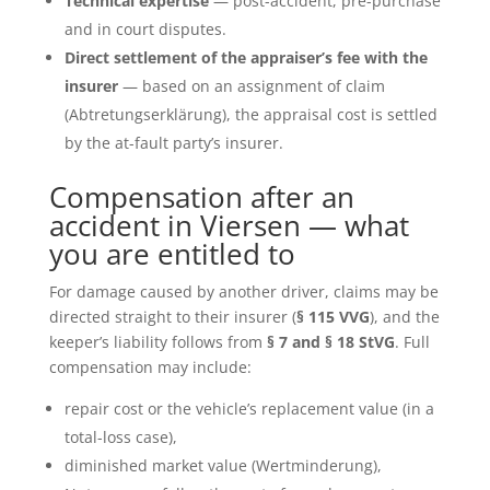
Technical expertise
— post-accident, pre-purchase
and in court disputes.
Direct settlement of the appraiser’s fee with the
insurer
— based on an assignment of claim
(Abtretungserklärung), the appraisal cost is settled
by the at-fault party’s insurer.
Compensation after an
accident in Viersen — what
you are entitled to
For damage caused by another driver, claims may be
directed straight to their insurer (
§ 115 VVG
), and the
keeper’s liability follows from
§ 7 and § 18 StVG
. Full
compensation may include:
repair cost or the vehicle’s replacement value (in a
total-loss case),
diminished market value (Wertminderung),