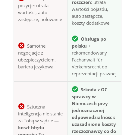
roszczeń
: utrata
pozycje: utrata
wartości pojazdu,
wartości, auto
auto zastępcze,
zastępcze, holowanie
koszty dodatkowe
Obsługa po
Samotne
polsku
+
negocjacje z
rekomendowany
ubezpieczycielem,
Fachanwalt für
bariera językowa
Verkehrsrecht do
reprezentacji prawnej
Szkoda z OC
sprawcy w
Niemczech przy
Sztuczna
jednoznacznej
inteligencja nie stanie
odpowiedzialności:
za Tobą w sądzie —
uzasadnione koszty
koszt błędu
rzeczoznawcy co do
ponosisz Ty